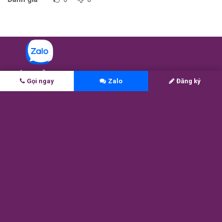
CHÚNG TÔI
Gọi ngay
Zalo
Đăng ký
Được thành lập dựa trên niềm tin vào tiềm năng của mỗi bạn
trẻ Việt Nam là rất lớn, MAX Education luôn đồng hành để phát
huy tối đa khả năng và biến ước mơ du học của các em thành
hiện thực.
1 -
Học bổng ASEAN Singapore
2 -
Coaching săn học bổng Đại học (AG)
3 -
Lớp chinh phục học bổng top 200 (Navigate)
4 -
Lớp viết luận săn học bổng (Scholarship Essay)
5 -
Tú tài Mỹ AP (AP Tutoring)
6 -
Kết quả học sinh MAX
7 -
MAX Score — Chỉ số sẵn sàng du học