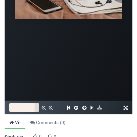
Về
Comments (
0
)
Đánh giá
0
0