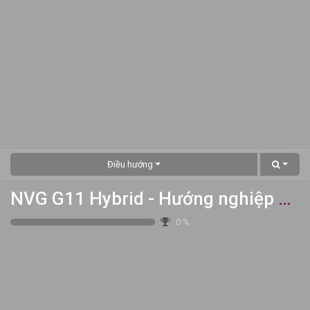
Điều hướng
NVG G11 Hybrid - Hướng nghiệp & Khám phá Bản thân
0
%