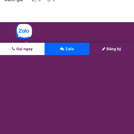
CHÚNG TÔI
Gọi ngay
Zalo
Đăng ký
Được thành lập dựa trên niềm tin vào tiềm năng của mỗi bạn
trẻ Việt Nam là rất lớn, MAX Education luôn đồng hành để phát
huy tối đa khả năng và biến ước mơ du học của các em thành
hiện thực.
1 -
Học bổng ASEAN Singapore
2 -
Coaching săn học bổng Đại học (AG)
3 -
Lớp chinh phục học bổng top 200 (Navigate)
4 -
Lớp viết luận săn học bổng (Scholarship Essay)
5 -
Tú tài Mỹ AP (AP Tutoring)
6 -
Kết quả học sinh MAX
7 -
MAX Score — Chỉ số sẵn sàng du học