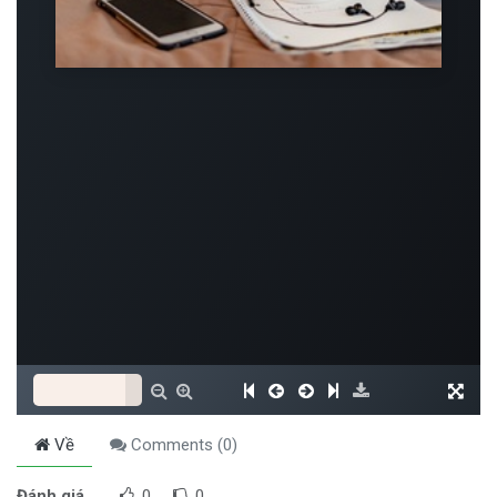
Về
Comments (
0
)
Đánh giá
0
0