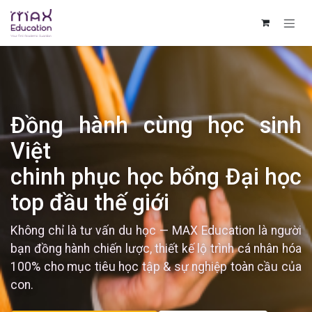
Bỏ qua để đến Nội dung
Đồng hành cùng học sinh
Việt
chinh phục học bổng Đại học
top đầu thế giới
Không chỉ là tư vấn du học — MAX Education là người
bạn đồng hành chiến lược, thiết kế lộ trình cá nhân hóa
100% cho mục tiêu học tập & sự nghiệp toàn cầu của
con.