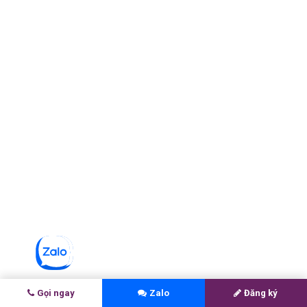
HỌC SINH — NAVIGATE
“Em cảm ơn MAX Education đã tổ chức cuộc thi NUS
SCALE, giúp em có cơ hội tham gia khóa học ngắn hạn
do NUS SCALE tổ chức. Em đã có cơ hội mở rộng góc
nhìn với Khoa Học Máy Tính.”
Em Khúc Duy Đạt
PHỤ HUYNH
“Vui quá làm chị quên mất chúc mừng thầy Hiếu. Kết
quả của trò là thành công của thầy. MAX family the
BEST!”
Chị Ngọc Bùi
Gọi ngay
Zalo
Đăng ký