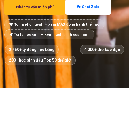
Chat Zalo
Nhận tư vấn miễn phí
Tôi là phụ huynh — xem MAX đồng hành thế nào
Tôi là học sinh — xem hành trình của mình
2.450+ tỷ đồng học bổng
4.000+ thư báo đậu
200+ học sinh đậu Top 50 thế giới
VÌ SAO CẦN NGƯỜI ĐỒNG HÀNH
BA MẸ VÀ CON CÓ ĐANG GẶP NHỮNG
ĐIỀU NÀY?