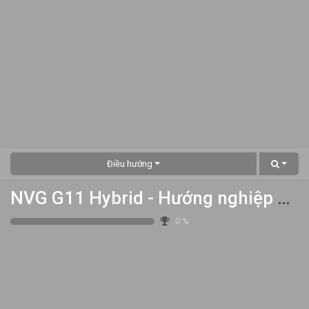
Điều hướng
NVG G11 Hybrid - Hướng nghiệp & Khám phá Bản thân
0
%