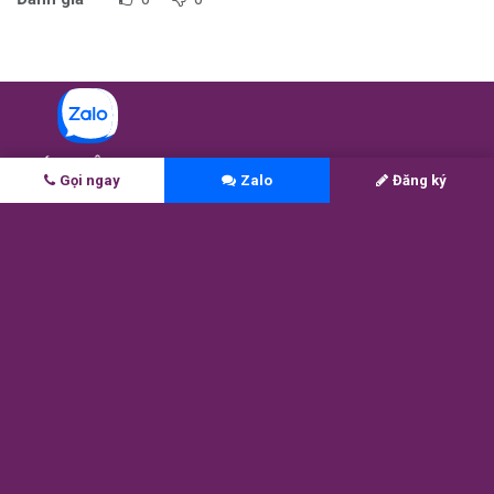
CHÚNG TÔI
Gọi ngay
Zalo
Đăng ký
Được thành lập dựa trên niềm tin vào tiềm năng của mỗi bạn
trẻ Việt Nam là rất lớn, MAX Education luôn đồng hành để phát
huy tối đa khả năng và biến ước mơ du học của các em thành
hiện thực.
1 -
Học bổng ASEAN Singapore
2 -
Coaching săn học bổng Đại học (AG)
3 -
Lớp chinh phục học bổng top 200 (Navigate)
4 -
Lớp viết luận săn học bổng (Scholarship Essay)
5 -
Tú tài Mỹ AP (AP Tutoring)
6 -
Kết quả học sinh MAX
7 -
MAX Score — Chỉ số sẵn sàng du học