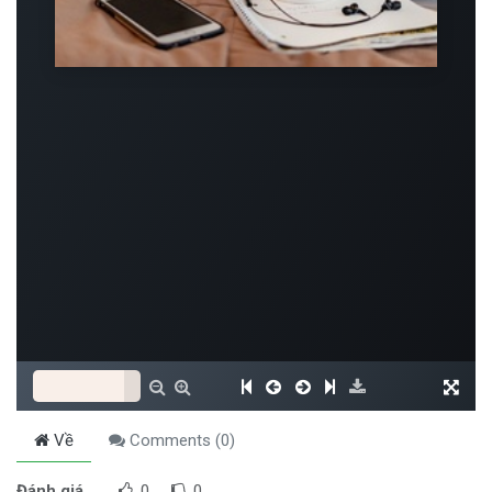
Về
Comments (
0
)
Đánh giá
0
0