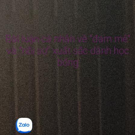
Bài luận cá nhân về "đam mê"
và "nỗi sợ" xuất sắc dành học
bổng