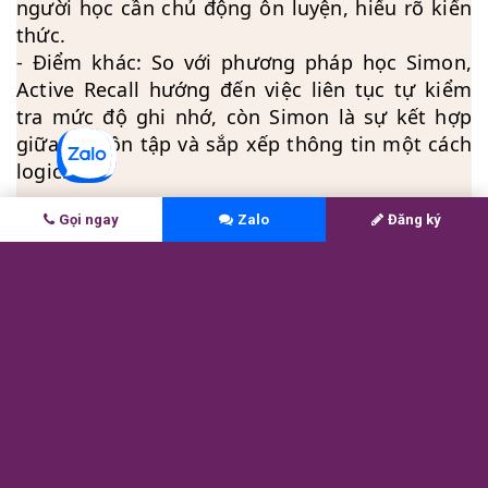
người học cần chủ động ôn luyện, hiểu rõ kiến
thức.
- Điểm khác: So với phương pháp học Simon,
Active Recall hướng đến việc liên tục tự kiểm
tra mức độ ghi nhớ, còn Simon là sự kết hợp
giữa việc ôn tập và sắp xếp thông tin một cách
logic.
Gọi ngay
Zalo
Đăng ký
Spaced Repetition
 (Lặp lại ngắt 
quãng):
- Điểm chung: Cả 2 phương pháp đều sử dụng
cách ôn luyện lặp lại kiến thức để củng cố trí
nhớ.
- Điểm khác: Spaced Repetition tăng dần
khoảng cách ôn tập theo thời gian, còn Simon
tập trung vào việc chia nhỏ và logic hóa thông
tin.