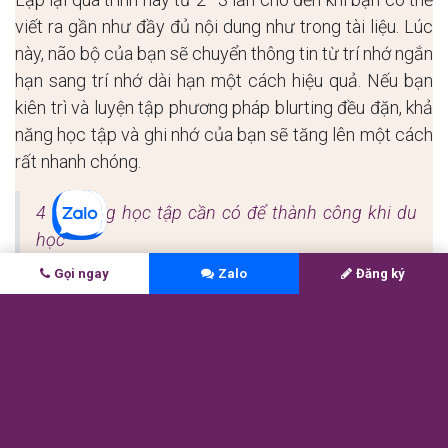
viết ra gần như đầy đủ nội dung như trong tài liệu. Lúc
này, não bộ của bạn sẽ chuyển thông tin từ trí nhớ ngắn
hạn sang trí nhớ dài hạn một cách hiệu quả. Nếu bạn
kiên trì và luyện tập phương pháp blurting đều đặn, khả
năng học tập và ghi nhớ của bạn sẽ tăng lên một cách
rất nhanh chóng.
4 Kỹ năng học tập cần có để thành công khi du
học
Gọi ngay
Zalo
Đăng ký
5. Phương pháp Blurting phù hợp
với đối tượng nào?
Phương pháp Blurting phù hợp với mọi đối tượng, đặc
biệt là học sinh, sinh viên, và những người đang chuẩn
bị cho các kỳ thi quan trọng.