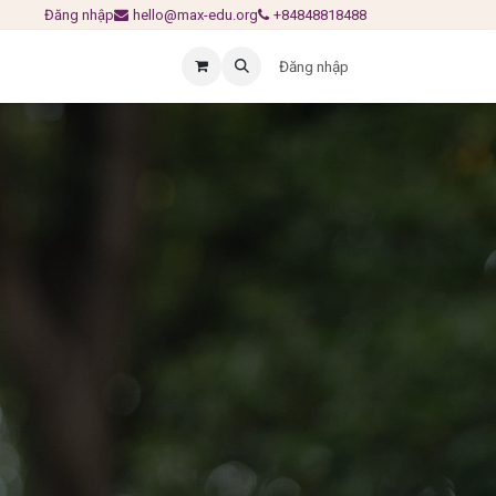
Đăng nhập
hello@max-edu.org
+84848818488
Đăng nhập