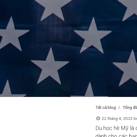
Tất cả blog
Tổng đà
22 tháng 4, 2023
b
Du học hè Mỹ
là 
dành cho các bạn 