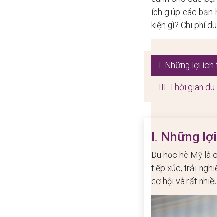
ích giúp các bạn 
kiện gì? Chi phí 
I. Những lợi ích
III. Thời gian d
I. Những lợ
Du học hè Mỹ là c
tiếp xúc, trải ng
cơ hội và rất nhiề