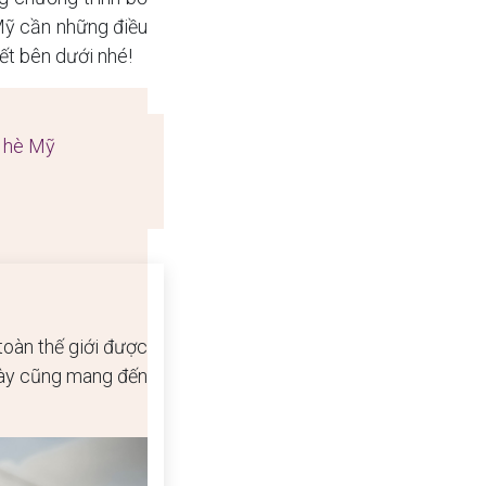
Mỹ cần những điều
iết bên dưới nhé!
c hè Mỹ
toàn thế giới được
 này cũng mang đến