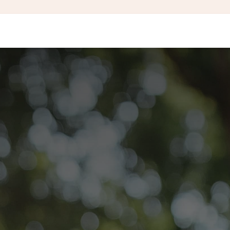
IÊN VÀ HỌC SINH
BLOG DU HỌC
SỰ KIỆN
KẾT QUẢ
ƯU ĐÃI