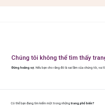
IÊN VÀ HỌC SINH
BLOG DU HỌC
SỰ KIỆN
KẾT QUẢ
ƯU ĐÃI
Lỗi 404
Chúng tôi không thể tìm thấy tra
Đừng hoảng sợ.
Nếu bạn cho rằng đó là sai lầm của chúng tôi, vui l
Có thể bạn đang tìm kiếm một trong những
trang phổ biến?