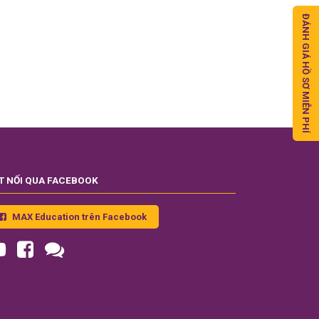
ĐÁNH GIÁ HỒ SƠ MIỄN PHÍ
T NỐI QUA FACEBOOK
MAX Education trên Facebook