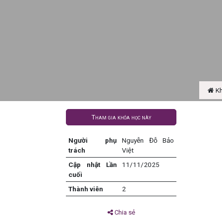
Kh
Tham gia khóa học này
Người phụ
Nguyễn Đỗ Bảo
trách
Việt
Cập nhật Lần
11/11/2025
cuối
Thành viên
2
Chia sẻ