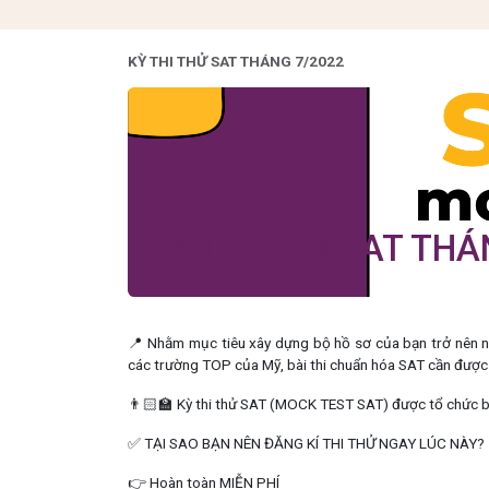
Bỏ qua để đến Nội dung
KỲ THI THỬ SAT THÁNG 7/2022
KỲ THI THỬ SAT THÁ
📍 Nhằm mục tiêu xây dựng bộ hồ sơ của bạn trở nên nổ
các trường TOP của Mỹ, bài thi chuẩn hóa SAT cần được 
👨🏻‍🏫 Kỳ thi thử SAT (MOCK TEST SAT) được
tổ chức 
✅ TẠI SAO BẠN NÊN ĐĂNG KÍ THI THỬ NGAY LÚC NÀY?
👉 Hoàn toàn MIỄN PHÍ