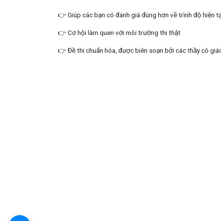
👉 G
iúp các bạn có đánh giá đúng hơn về trình độ hiện t
👉 C
ơ hội làm quen với môi trường thi thật
👉 Đề thi chuẩn hóa, được biên soạn bởi các thầy cô giá