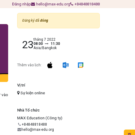
Đăng nhập
hello@max-edu.org
+84848818488
Đăng ký đã
đóng
tháng 7 2022
23
08:00
11:30
Asia/Bangkok
Thêm vào lịch:
Vị trí
Sự kiện online
ư vào
Nhà Tổ chức
MAX Education (Công ty)
+84848818488
hello@max-edu.org