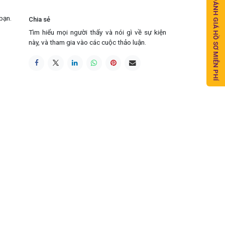
ĐÁNH GIÁ HỒ SƠ MIỄN PHÍ
 bạn.
Chia sẻ
Tìm hiểu mọi người thấy và nói gì về sự kiện
này, và tham gia vào các cuộc thảo luận.