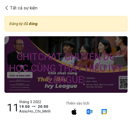
Bỏ qua để đến Nội dung
Tất cả sự kiện
Đăng ký đã
đóng
CHITCHAT CHUYỆN DU
HỌC CÙNG THẦY HIẾU IVY
LEAGUE
tháng 3 2022
11
Thêm vào lịch:
19:00
20:00
Asia/Ho_Chi_Minh