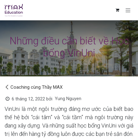
Bỏ qua để đến Nội dung
Những điều cần biết về Học
bổng VinUni
Coaching cùng Thầy MAX
Yung Nguyen
6 tháng 12, 2022
bởi
VinUni là một ngôi trường đáng mơ ước của biết bao
thế hệ bởi “cái tâm” và “cái tầm” mà ngôi trường này
đang xây dựng. Và những suất học bổng VinUni với giá
trị lên đến hàng tỷ đồng luôn được các bạn trẻ săn đón.