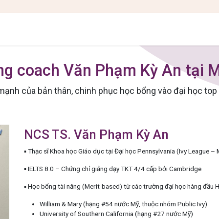
IÊN VÀ HỌC SINH
BLOG DU HỌC
SỰ KIỆN
KẾT QUẢ
ƯU ĐÃI
ng coach Văn Phạm Kỳ An tại 
mạnh của bản thân, chinh phục học bổng vào đại học top
NCS TS. Văn Phạm Kỳ An
▪️ Thạc sĩ Khoa học Giáo dục tại Đại học Pennsylvania (Ivy League – 
▪️ IELTS 8.0 – Chứng chỉ giảng dạy TKT 4/4 cấp bởi Cambridge
▪️ Học bổng tài năng (Merit-based) từ các trường đại học hàng đầu 
William & Mary (hạng #54 nước Mỹ, thuộc nhóm Public Ivy)
University of Southern California (hạng #27 nước Mỹ)