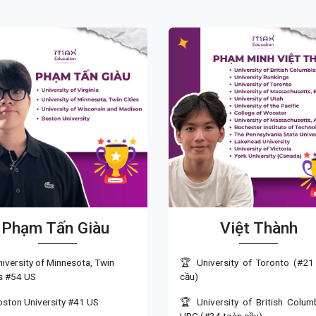
Phạm Tấn Giàu
Việt Thành
iversity of Minnesota, Twin
🏆 University of Toronto (#21
es #54 US
cầu)
oston University #41 US
🏆 University of British Colum
UBC (#34 toàn cầu)