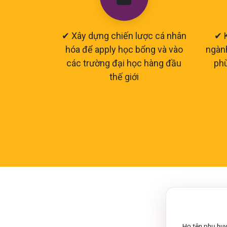
✔ Xây dựng chiến lược cá nhân
✔ 
hóa để apply học bổng và vào
ngàn
các trường đại học hàng đầu
phù
thế giới
Họ tên phụ huy