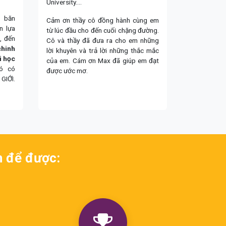
University....
u băn
Cảm ơn thầy cô đồng hành cùng em
n lựa
từ lúc đầu cho đến cuối chặng đường.
, đến
Cô và thầy đã đưa ra cho em những
chinh
lời khuyên và trả lời những thắc mắc
i học
của em. Cám ơn Max đã giúp em đạt
đó có
được ước mơ.
GIỚI.
n để được: