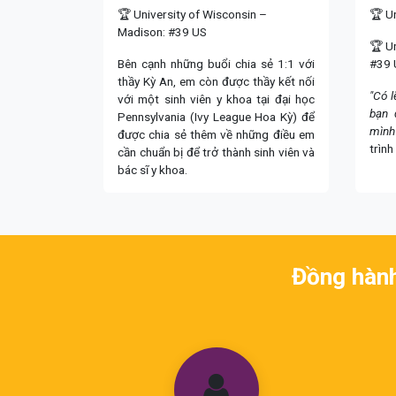
🏆 University of Wisconsin –
🏆 Un
Madison: #39 US
🏆 U
Bên cạnh những buổi chia sẻ 1:1 với
#39 
thầy Kỳ An, em còn được thầy kết nối
"Có l
với một sinh viên y khoa tại đại học
bạn 
Pennsylvania (Ivy League Hoa Kỳ) để
mình 
được chia sẻ thêm về những điều em
trình
cần chuẩn bị để trở thành sinh viên và
bác sĩ y khoa.
Đồng hành