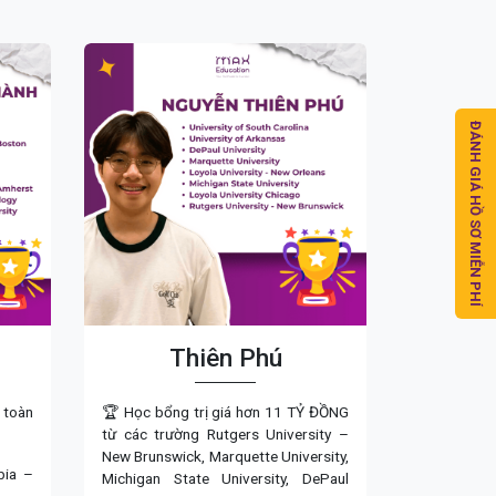
ĐÁNH GIÁ HỒ SƠ MIỄN PHÍ
Thiên Phú
 toàn
🏆 Học bổng trị giá hơn 11 TỶ ĐỒNG
từ các trường Rutgers University –
New Brunswick, Marquette University,
bia –
Michigan State University, DePaul