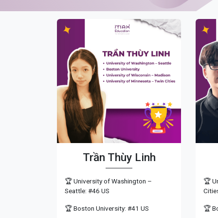
Trần Thùy Linh
🏆 University of Washington –
🏆 Un
Seattle: #46 US
Citi
🏆 Boston University: #41 US
🏆 B