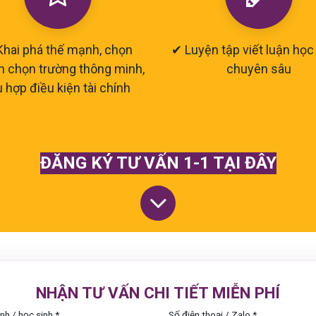
Khai phá thế mạnh, chọn
✔ Luyện tập viết luận học
h chọn trường thông minh,
chuyên sâu
 hợp điều kiện tài chính
ĐĂNG KÝ TƯ VẤN 1-1 TẠI ĐÂY
NHẬN TƯ VẤN CHI TIẾT MIỄN PHÍ
nh / học sinh
*
Số điện thoại / Zalo
*