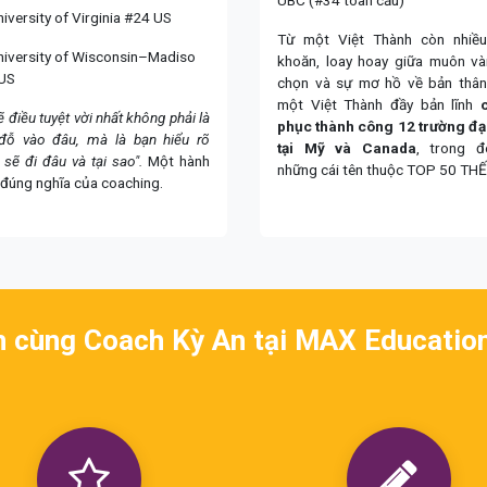
iversity of Virginia #24 US
Từ một Việt Thành còn nhiề
niversity of Wisconsin–Madiso
khoăn, loay hoay giữa muôn và
US
chọn và sự mơ hồ về bản thân
một Việt Thành đầy bản lĩnh
ẽ điều tuyệt vời nhất không phải là
phục thành công 12 trường đạ
đỗ vào đâu, mà là bạn hiểu rõ
tại Mỹ và Canada
, trong 
sẽ đi đâu và tại sao".
Một hành
những cái tên thuộc TOP 50 THẾ 
 đúng nghĩa của coaching.
 cùng Coach Kỳ An tại MAX Educatio