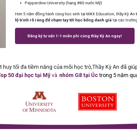
Pepperdine University (hạng #80 nước Mỹ)
Hơn 5 năm đồng hành cùng học sinh tại MAX Education, thầy Kỳ An 
lộ trình rõ ràng để chạm tay tới học bổng danh giá
tại các trườn
Đăng ký tư vấn 1-1 miễn phí cùng thầy Kỳ An ngay!
t huy tối đa tiềm năng của mỗi học trò,Thầy Kỳ An đã giú
op 50 đại học tại Mỹ
và
nhóm G8 tại Úc
trong 5 năm qu