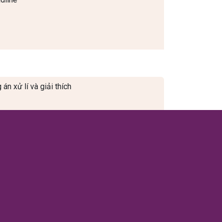
n xử lí và giải thích
hức danh)
iên quan