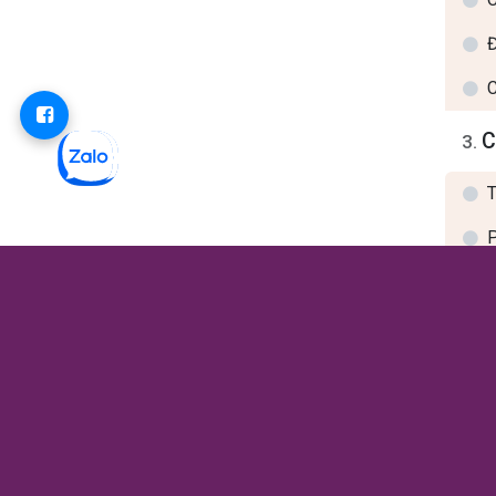
Đ
C
C
3
.
T
P
T
K
Đ
4
.
K
L