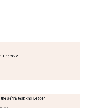
n + năm,v.v….
 thể để trả task cho Leader
dline