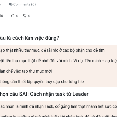
ề
Comments (
0
)
iá
0
0
âu là cách làm việc đúng?
ạo thật nhiều thư mục, để rải rác ở các bộ phận cho dễ tìm
ặt tên thư mục thật dễ nhớ đối với mình. Ví dụ: Tên mình + sự kiệ
ạn chế việc tạo thư mục mới
hông cần thiết lập quyền truy cập cho từng file
họn câu SAI: Cách nhận task từ Leader
ác nhận là mình đã nhận Task, cố gắng làm thật nhanh hết sức có
onfirm lại những gì mà mình hiểu khi nhận task đó và đề xuất dea