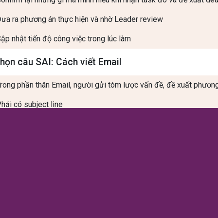
ưa ra phương án thực hiện và nhờ Leader review
ập nhật tiến độ công việc trong lúc làm
họn câu SAI: Cách viết Email
rong phần thân Email, người gửi tóm lược vấn đề, đề xuất phương á
hải có subject line
rích link, tựa email nên có hành động, và chữ kí (nếu dùng mail c
hông cần dùng thêm hình ảnh để minh hoạ cho sinh động
âu là một trong những nguyên tắc làm việc nhóm?
hông cần nghe ý kiến của các thành viên team khác vì họ không l
uôn đặt bản thân vào người khác, nghiêm túc lắng nghe ý kiến