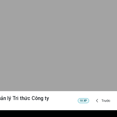
ản lý Tri thức Công ty
Trước
10
XP