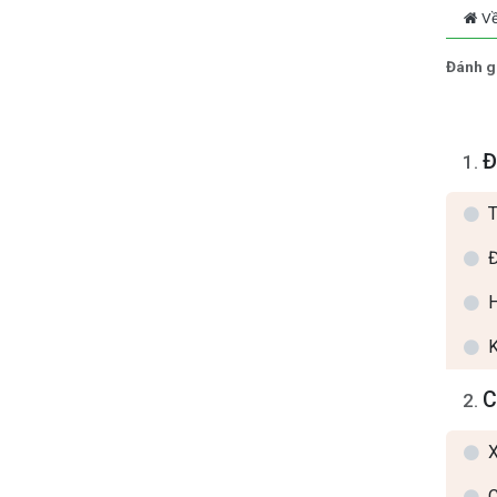
V
Đánh g
Đ
1
.
T
Đ
H
K
C
2
.
X
C