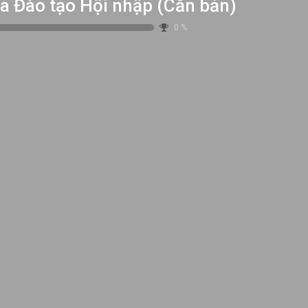
a Đào tạo Hội nhập (Căn bản)
0
%