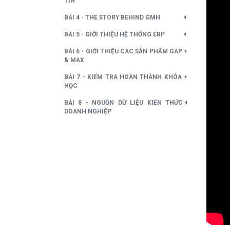
TIN
BÀI 4 - THE STORY BEHIND GMH
BÀI 5 - GIỚI THIỆU HỆ THỐNG ERP
BÀI 6 - GIỚI THIỆU CÁC SẢN PHẨM GAP
& MAX
BÀI 7 - KIỂM TRA HOÀN THÀNH KHÓA
HỌC
BÀI 8 - NGUỒN DỮ LIỆU KIẾN THỨC
DOANH NGHIỆP