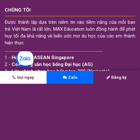
CHÚNG TÔI
Được thành lập dựa trên niềm tin vào tiềm năng của mỗi bạn
trẻ Việt Nam là rất lớn, MAX Education luôn đồng hành để phát
huy tối đa khả năng và biến ước mơ du học của các em thành
hiện thực.
1 -
Học bổng ASEAN Singapore
2 -
Coaching săn học bổng Đại học (AG)
3 -
Lớp chinh phục học bổng top 200 (Navigate)
Gọi ngay
Zalo
Đăng ký
4 -
Lớp viết luận săn học bổng (Scholarship Essay)
5 -
Tú tài Mỹ AP (AP Tutoring)
6 -
Kết quả học sinh MAX
7 -
MAX Score — Chỉ số sẵn sàng du học
8 -
Máy tính chi phí du học
LIÊN HỆ
Để được tư vấn trực tiếp từ các Thầy Cô tại MAX Education vui