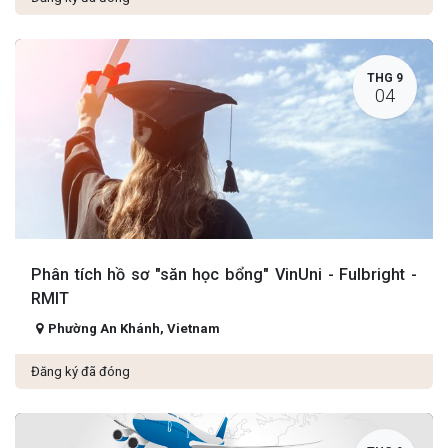
THG 9
04
Phân tích hồ sơ "săn học bổng" VinUni - Fulbright -
RMIT
Phường An Khánh
,
Vietnam
Đăng ký đã đóng