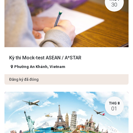
30
Kỳ thi Mock-test ASEAN / A*STAR
Phường An Khánh
,
Vietnam
Đăng ký đã đóng
THG 8
01