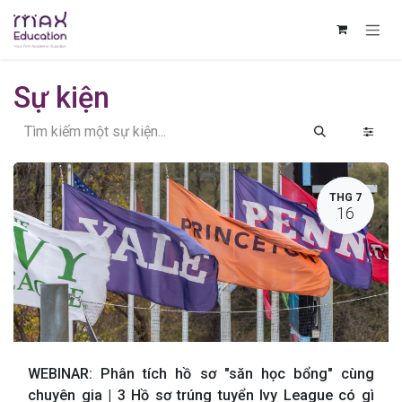
Bỏ qua để đến Nội dung
Sự kiện
THG 7
16
WEBINAR: Phân tích hồ sơ "săn học bổng" cùng
chuyên gia | 3 Hồ sơ trúng tuyển Ivy League có gì