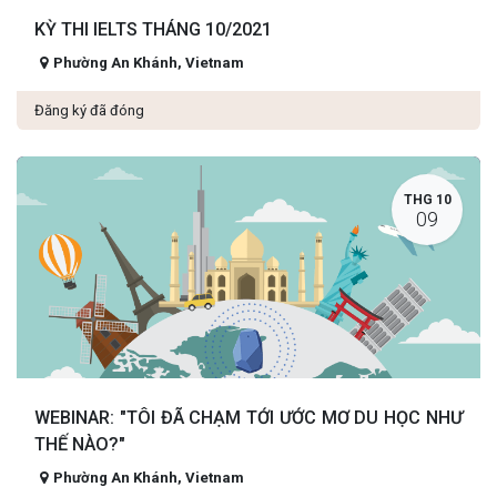
KỲ THI IELTS THÁNG 10/2021
Phường An Khánh
,
Vietnam
Đăng ký đã đóng
THG 10
09
WEBINAR: "TÔI ĐÃ CHẠM TỚI ƯỚC MƠ DU HỌC NHƯ
THẾ NÀO?"
Phường An Khánh
,
Vietnam