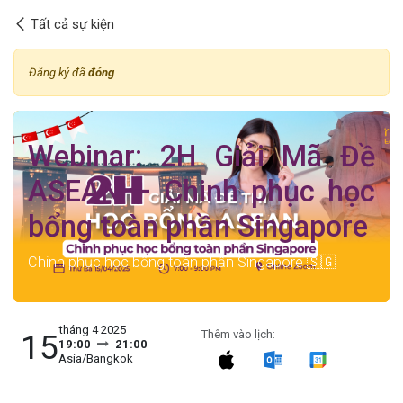
Bỏ qua để đến Nội dung
Tất cả sự kiện
Đăng ký đã
đóng
Webinar: 2H Giải Mã Đề
ASEAN – Chinh phục học
bổng toàn phần Singapore
Chinh phục học bổng toàn phần Singapore 🇸🇬
tháng 4 2025
15
Thêm vào lịch:
19:00
21:00
Asia/Bangkok