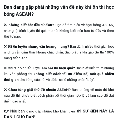
Bạn đang gặp phải những vấn đề này khi ôn thi học
bổng ASEAN?
❌
Không biết bắt đầu từ đâu?
Bạn đã tìm hiểu về học bổng ASEAN,
nhưng lộ trình luyện thi quá mơ hồ, không biết nên học từ đâu và theo
thứ tự nào.
❌
Đã ôn luyện nhưng vẫn hoang mang?
Bạn dành nhiều thời gian học
nhưng vẫn cảm thấy không chắc chắn, đặc biệt là khi gặp đề thi 100%
bằng tiếng Anh.
❌
Chưa có chiến lược làm bài thi hiệu quả?
Bạn biết kiến thức nhưng
khi vào phòng thi
không biết cách tối ưu điểm số, mất quá nhiều
thời gian
cho từng câu hỏi và dễ bị sai ở những phần "bẫy".
❌
Chưa từng giải thử đề chuẩn ASEAN?
Bạn lo lắng về mức độ khó
của đề thi, chưa biết cách phân bổ thời gian hợp lý và làm sao để đạt
điểm cao nhất.
👉
Nếu bạn
, thì
SỰ KIỆN NÀY LÀ
đang gặp những khó khăn trên
DÀNH CHO BẠN!