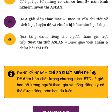
Cơ hội học từ những
cố vấn có hơn 5+ năm kinh
nghiệm luyện thi ASEAN
.
Q&A giải đáp thắc mắc
– Được tư vấn
chi tiết về
cách học, luyện đề và chuẩn bị hồ sơ
săn học bổng
Quà tặng dành riêng cho người tham gia trực
tiếp:
Suất thi thử ASEAN
– Được giáo viên
chấm &
chữa bài chi tiết
.
ĐĂNG KÝ NGAY –
CHỈ 30 SUẤT MIỄN PHÍ 🚀
Để đảm bảo chất lượng chương trình, BTC sẽ giới
hạn số lượng người tham gia và cổng đăng ký có
thể được đóng sớm hơn dự kiến.