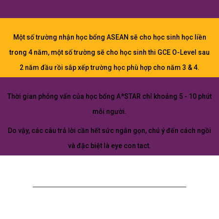
Một số trường nhận học bổng ASEAN sẽ cho học sinh học liền
trong 4 năm, một số trường sẽ cho học sinh thi GCE O-Level sau
2 năm đầu rồi sắp xếp trường học phù hợp cho năm 3 & 4.
Thời gian phỏng vấn của học bổng A*STAR chỉ khoảng 5 - 10 phút
mỗi người.
Do vậy, các câu trả lời cần hết sức ngắn gọn, chú ý đến cách ngồi
và đặc biệt là eye con tact.