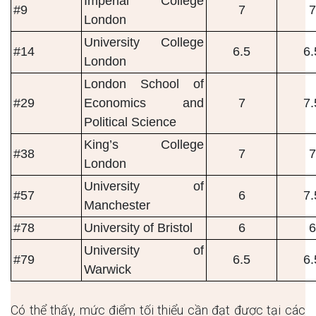
Imperial College
#9
7
7
London
University College
#14
6.5
6.
London
London School of
#29
Economics and
7
7.
Political Science
King’s College
#38
7
7
London
University of
#57
6
7.
Manchester
#78
University of Bristol
6
6
University of
#79
6.5
6.
Warwick
Có thể thấy, mức điểm tối thiểu cần đạt được tại các