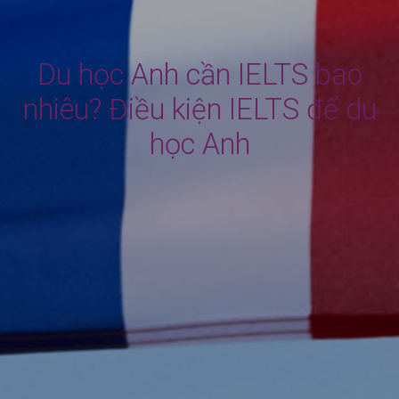
Du học Anh cần IELTS bao
nhiêu? Điều kiện IELTS để du
học Anh