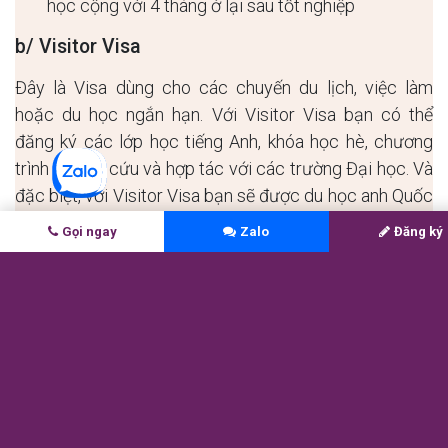
học cộng với 4 tháng ở lại sau tốt nghiệp
b/ Visitor Visa
Đây là Visa dùng cho các chuyến du lịch, việc làm
hoặc du học ngắn hạn. Với Visitor Visa bạn có thể
đăng ký các lớp học tiếng Anh, khóa học hè, chương
trình nghiên cứu và hợp tác với các trường Đại học. Và
đặc biệt, với Visitor Visa bạn sẽ được du học anh Quốc
mà không cần IELTS.
Gọi ngay
Zalo
Đăng ký
2/ Các trường Đại học Anh không yêu
cầu IELTS
Một số trường Đại học tại Anh có thể chấp nhận ứng
viên không có điểm IELTS. Tuy nhiên, để có thể theo
học tại các trường này bạn cần phải hoàn thành khóa
tiếng Anh dự bị hoặc bài kiểm tra tiếng Anh trực tiếp tại
trường đó. Ngoài ra, một ố đại học sẽ đánh giá năng