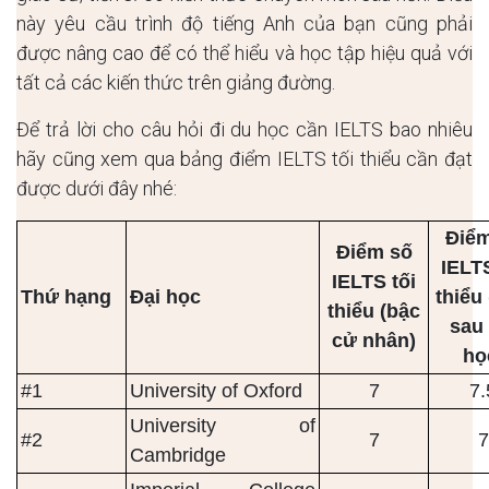
này yêu cầu trình độ tiếng Anh của bạn cũng phải
được nâng cao để có thể hiểu và học tập hiệu quả với
tất cả các kiến thức trên giảng đường.
Để trả lời cho câu hỏi đi du học cần IELTS bao nhiêu
hãy cũng xem qua bảng điểm IELTS tối thiểu cần đạt
được dưới đây nhé:
Điểm
Điểm số
IELTS
IELTS tối
Thứ hạng
Đại học
thiểu
thiểu (bậc
sau 
cử nhân)
họ
#1
University of Oxford
7
7.
University of
#2
7
7
Cambridge