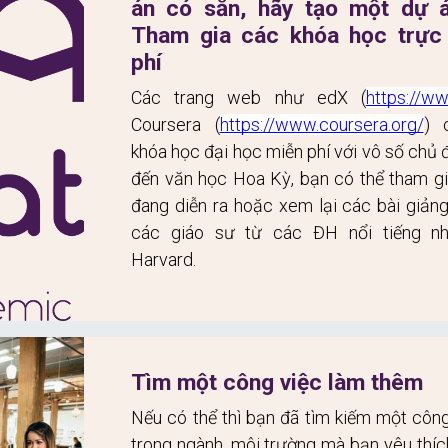
án có sẵn, hãy tạo một dự á
Tham gia các khóa học trực 
phí
Các trang web như edX (
https://ww
Coursera (
https://www.coursera.org/
) 
khóa học đại học miễn phí với vô số chủ 
đến văn học Hoa Kỳ, bạn có thể tham gi
đang diễn ra hoặc xem lại các bài giảng
các giáo sư từ các ĐH nổi tiếng nh
Harvard.
Tìm một công việc làm thêm
Nếu có thể thì bạn đã tìm kiếm một công
trong ngành, môi trường mà bạn yêu thích