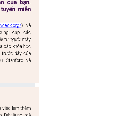
n của bạn. 
tuyến miễn 
w.edx.org/
) và 
cung cấp các 
đề từ người máy 
a các khóa học 
 trước đây của 
ư Stanford và 
 việc làm thêm 
. Đây là nơi mà 