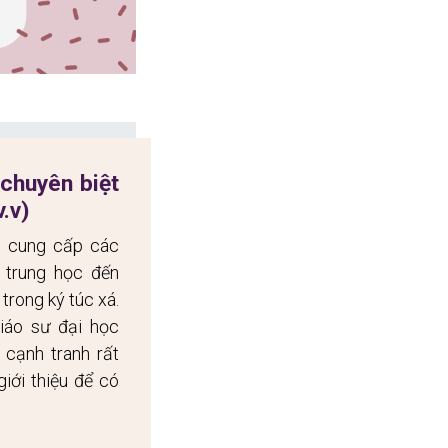
huyên biệt 
.v)
i cung cấp các 
 trung học đến 
rong ký túc xá. 
áo sư đại học 
cạnh tranh rất 
iới thiệu để có 