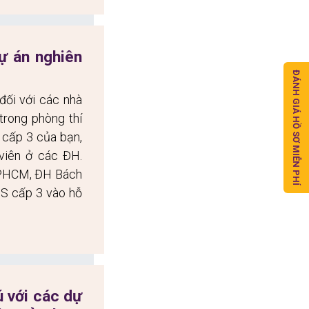
 án nghiên 
ĐÁNH GIÁ HỒ SƠ MIỄN PHÍ
ối với các nhà 
trong phòng thí 
 cấp 3 của bạn, 
viên ở các ĐH. 
PHCM, ĐH Bách 
S cấp 3 vào hỗ 
 với các dự 