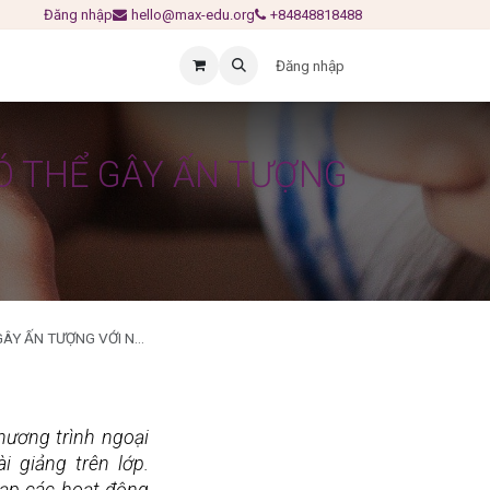
Đăng nhập
hello@max-edu.org
+84848818488
Đăng nhập
Ó THỂ GÂY ẤN TƯỢNG
NG VỚI NHÀ TUYỂN SINH
ương trình ngoại 
giảng trên lớp. 
tạp các hoạt động 