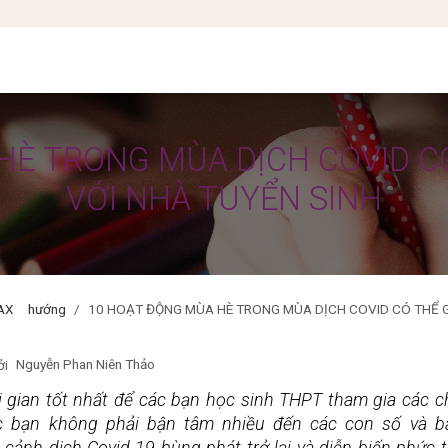
IÊN VÀ HỌC SINH
BLOG DU HỌC
SỰ KIỆN
KẾT QUẢ
ƯU ĐÃI
HÈ TRONG MÙA DỊCH COVID C
VỚI NHÀ TUYỂN SINH
AX hướng
10 HOẠT ĐỘNG MÙA HÈ TRONG MÙA DỊCH COVID CÓ THỂ GÂY ẤN TƯỢ
Nguyễn Phan Niên Thảo
ởi
i gian tốt nhất để các bạn học sinh THPT tham gia các ch
c bạn không phải bận tâm nhiều đến các con số và bài 
 cảnh dịch Covid-19 bùng phát trở lại và diễn biến phức 