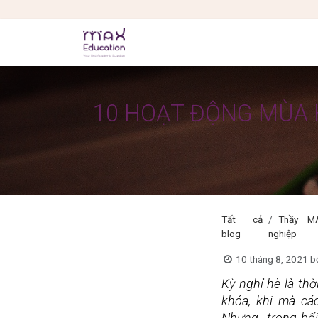
Bỏ qua để đến Nội dung
VỀ MAX
CHƯƠNG TRÌNH
GIẢNG V
10 HOẠT ĐỘNG MÙA 
Tất cả
Thầy M
blog
nghiệp
10 tháng 8, 2021
b
Kỳ nghỉ hè là thờ
khóa, khi mà cá
Nhưng...trong bối