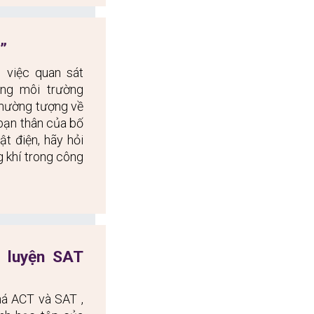
”
việc quan sát 
ng môi trường 
mường tượng về 
 bạn thân của bố 
t điện, hãy hỏi 
 khí trong công 
 luyện SAT 
há ACT và SAT , 