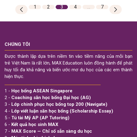
1
2
3
4
…
7
CHÚNG TÔI
Được thành lập dựa trên niềm tin vào tiềm năng của mỗi bạn
trẻ Việt Nam là rất lớn, MAX Education luôn đồng hành để phát
huy tối đa khả năng và biến ước mơ du học của các em thành
hiện thực.
1 -
Học bổng ASEAN Singapore
2 -
Coaching săn học bổng Đại học (AG)
3 -
Lớp chinh phục học bổng top 200 (Navigate)
4 -
Lớp viết luận săn học bổng (Scholarship Essay)
5 -
Tú tài Mỹ AP (AP Tutoring)
6 -
Kết quả học sinh MAX
7 -
MAX Score — Chỉ số sẵn sàng du học