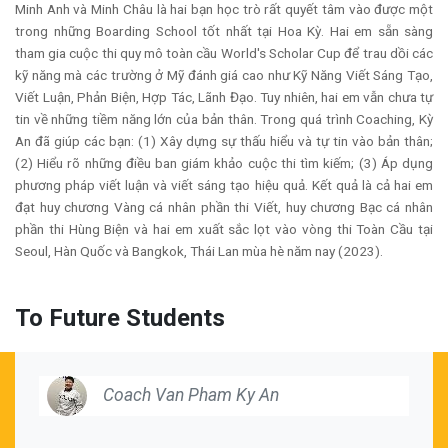
Minh Anh và Minh Châu là hai bạn học trò rất quyết tâm vào được một
trong những Boarding School tốt nhất tại Hoa Kỳ. Hai em sẵn sàng
tham gia cuộc thi quy mô toàn cầu World's Scholar Cup để trau dồi các
kỹ năng mà các trường ở Mỹ đánh giá cao như Kỹ Năng Viết Sáng Tạo,
Viết Luận, Phản Biện, Hợp Tác, Lãnh Đạo. Tuy nhiên, hai em vẫn chưa tự
tin về những tiềm năng lớn của bản thân. Trong quá trình Coaching, Kỳ
An đã giúp các bạn: (1) Xây dựng sự thấu hiểu và tự tin vào bản thân;
(2) Hiểu rõ những điều ban giám khảo cuộc thi tìm kiếm; (3) Áp dụng
phương pháp viết luận và viết sáng tạo hiệu quả. Kết quả là cả hai em
đạt huy chương Vàng cá nhân phần thi Viết, huy chương Bạc cá nhân
phần thi Hùng Biện và hai em xuất sắc lọt vào vòng thi Toàn Cầu tại
Seoul, Hàn Quốc và Bangkok, Thái Lan mùa hè năm nay (2023).
To Future Students
Coach Van Pham Ky An