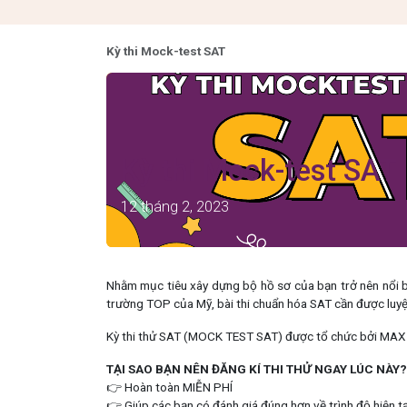
Bỏ qua để đến Nội dung
Kỳ thi Mock-test SAT
Kỳ thi Mock-test SAT
12 tháng 2, 2023
Nhằm mục tiêu xây dựng bộ hồ sơ của bạn trở nên nổi bậ
trường TOP của Mỹ, bài thi chuẩn hóa SAT cần được luyệ
Kỳ thi thử SAT (MOCK TEST SAT) được
tổ chức bởi MAX 
TẠI SAO BẠN NÊN ĐĂNG KÍ THI THỬ NGAY LÚC NÀY?
👉 Hoàn toàn MIỄN PHÍ
👉
G
iúp các bạn có đánh giá đúng hơn về trình độ hiện t