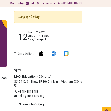
Đăng nhập
hello@max-edu.org
+84848818488
Đăng ký đã
đóng
tháng 2 2023
12
08:00
12:00
Asia/Bangkok
Thêm vào lịch:
Vị trí
MAX Education (Công ty)
o các
Số 94 Xuân Thủy, TP Hồ Chí Minh, Vietnam (Công
ty)
+84848818488
hello@max-edu.org
Xem chỉ đường