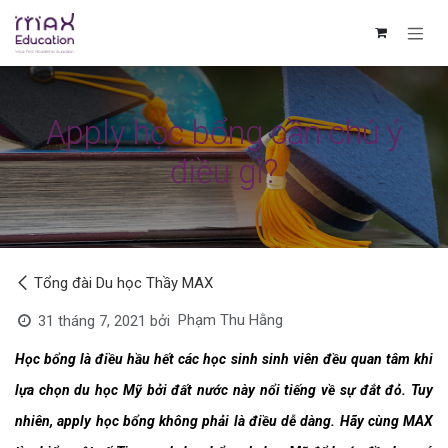
Bỏ qua để đến Nội dung
Apply học bổng cần chú ý
điều gì?
Tổng đài Du học Thầy MAX
Phạm Thu Hằng
31 tháng 7, 2021
bởi
Học bổng là điều hầu hết các học sinh sinh viên đều quan tâm khi 
lựa chọn 
d
u học Mỹ bởi đất nước này nổi tiếng về sự đắt đỏ. Tuy 
nhiên, apply học bổng không phải là điều dễ dàng. Hãy cùng MAX 