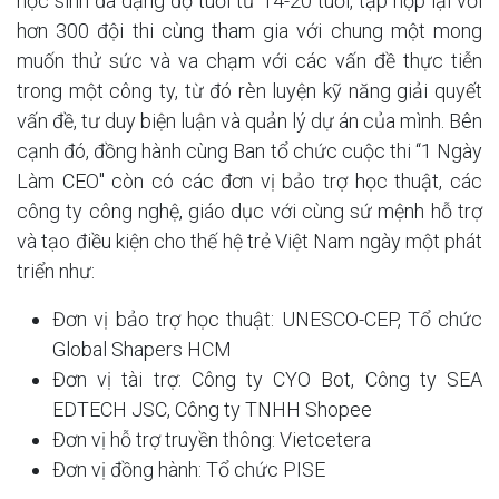
học sinh đa dạng độ tuổi từ 14-20 tuổi, tập hợp lại với
hơn 300 đội thi cùng tham gia với chung một mong
muốn thử sức và va chạm với các vấn đề thực tiễn
trong một công ty, từ đó rèn luyện kỹ năng giải quyết
vấn đề, tư duy biện luận và quản lý dự án của mình. Bên
cạnh đó, đồng hành cùng Ban tổ chức cuộc thi “1 Ngày
Làm CEO" còn có các đơn vị bảo trợ học thuật, các
công ty công nghệ, giáo dục với cùng sứ mệnh hỗ trợ
và tạo điều kiện cho thế hệ trẻ Việt Nam ngày một phát
triển như:
Đơn vị bảo trợ học thuật: UNESCO-CEP, Tổ chức
Global Shapers HCM
Đơn vị tài trợ: Công ty CYO Bot, Công ty SEA
EDTECH JSC, Công ty TNHH Shopee
Đơn vị hỗ trợ truyền thông: Vietcetera
Đơn vị đồng hành: Tổ chức PISE