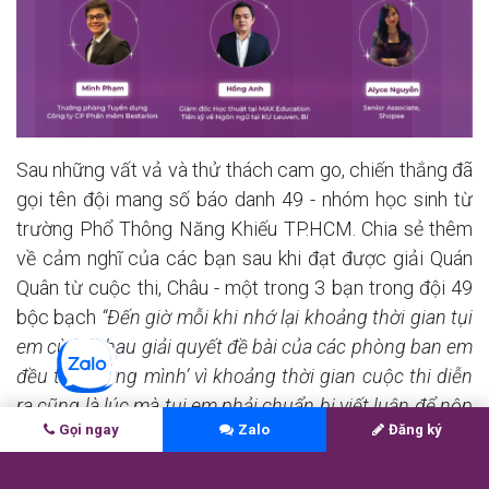
Sau những vất vả và thử thách cam go, chiến thắng đã
gọi tên đội mang số báo danh 49 - nhóm học sinh từ
trường Phổ Thông Năng Khiếu TP.HCM. Chia sẻ thêm
về cảm nghĩ của các bạn sau khi đạt được giải Quán
Quân từ cuộc thi, Châu - một trong 3 bạn trong đội 49
bộc bạch
“Đến giờ mỗi khi nhớ lại khoảng thời gian tụi
em cùng nhau giải quyết đề bài của các phòng ban em
đều thấy ‘rùng mình’ vì khoảng thời gian cuộc thi diễn
ra cũng là lúc mà tụi em phải chuẩn bị viết luận để nộp
Gọi ngay
Zalo
Đăng ký
cho các trường đại học trong và ngoài nước. Mỗi ngày
chúng em đều gần như phải tranh thủ từng chút một