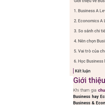
Giới thiệu về Bu
1. Business A Lev
2. Economics A L
3. So sánh chi t
4. Nên chọn Bus
5. Vai trò của ch
6. Học Business
Kết luận
Giới thiệ
Khi tham gia
chư
Business hay E
Business & Eco