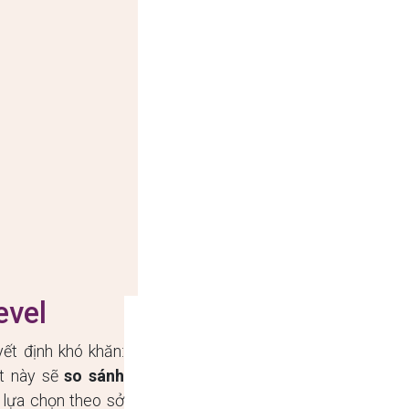
evel
yết định khó khăn:
ết này sẽ
so sánh
 lựa chọn theo sở