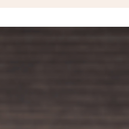
IÊN VÀ HỌC SINH
BLOG DU HỌC
SỰ KIỆN
KẾT QUẢ
ƯU ĐÃI