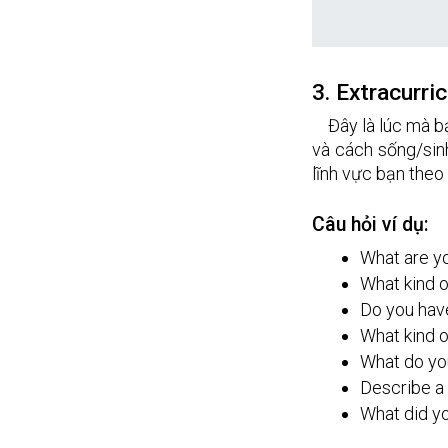
3. Extracurri
Đây là lúc mà b
và cách sống/sinh
lĩnh vực bạn theo
Câu hỏi ví dụ:
What are yo
What kind o
Do you have
What kind o
What do you
Describe a 
What did y