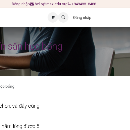
Đăng nhập
hello@max-edu.org
+84848818488
Đăng nhập
ấn săn học bổng
học bổng
chọn, và đây cũng 
u nằm lòng được 5 