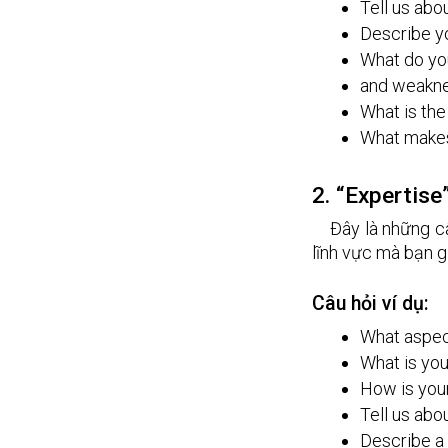
Tell us abo
Describe yo
What do you
and weakne
What is the
What makes
2. “Expertis
Đây là những c
lĩnh vực mà bạn g
Câu hỏi ví dụ:
What aspec
What is yo
How is your
Tell us abo
Describe a 