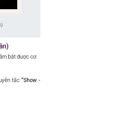
ng
ân)
nắm bắt được cơ 
guyên tắc 
“Show - 