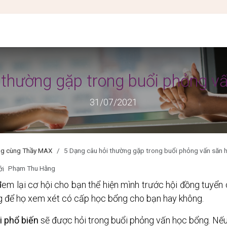
IÊN VÀ HỌC SINH
BLOG DU HỌC
SỰ KIỆN
KẾT QUẢ
ƯU ĐÃI
 thường gặp trong buổi phỏng v
31/07/2021
ng cùng Thầy MAX
5 Dạng câu hỏi thường gặp trong buổi phỏng vấn săn 
Phạm Thu Hằng
ởi
m lại cơ hội cho bạn thể hiện mình trước hội đồng tuyển 
ng để họ xem xét có cấp học bổng cho bạn hay không.
i phổ biến
 sẽ được hỏi trong buổi phỏng vấn học bổng. Nế