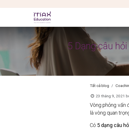
Bỏ qua để đến Nội dung
VỀ MAX
CHƯƠNG TRÌNH
GIẢNG V
5 Dạng câu hỏi
Tất cả blog
Coachi
23 tháng 9, 2021
b
Vòng phỏng vấn đe
là vòng quan trọ
Có 
5 dạng câu hỏ