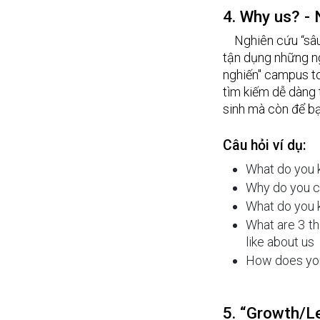
4. Why us? -
Nghiên cứu “sâu
tận dụng những ngu
nghiến" campus to
tìm kiếm dễ dàng 
sinh mà còn để bạ
Câu hỏi ví dụ:
What do you 
Why do you c
What do you 
What are 3 th
like about us 
How does you
5. “Growth/L