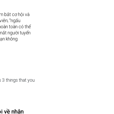
 bắt cơ hội và 
iên; "ngấu 
oàn toàn có thể 
mắt người tuyển 
bạn không.
3 things that you 
 về nhận 