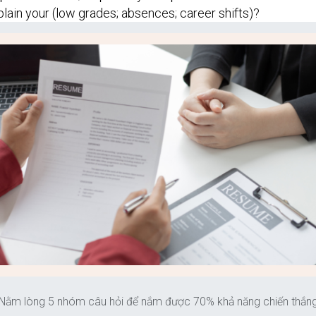
lain your (low grades; absences; career shifts)?
Nằm lòng 5 nhóm câu hỏi để nắm được 70% khả năng chiến thắn