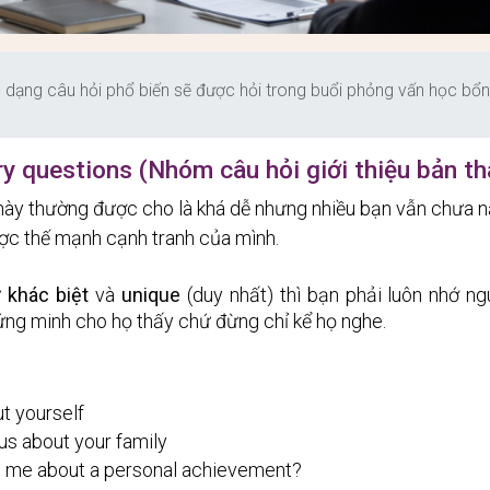
 dạng câu hỏi phổ biến sẽ được hỏi trong buổi phỏng vấn học bổ
ry questions (Nhóm câu hỏi giới thiệu bản th
này thường được cho là khá dễ nhưng nhiều bạn vẫn chưa 
ược thế mạnh cạnh tranh của mình.
 
khác biệt
 và 
unique
 (duy nhất) thì bạn phải luôn nhớ n
hứng minh cho họ thấy chứ đừng chỉ kể họ nghe.
:
ut yourself 
us about your family 
l me about a personal achievement? 