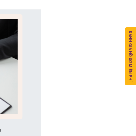
ĐÁNH GIÁ HỒ SƠ MIỄN PHÍ
g