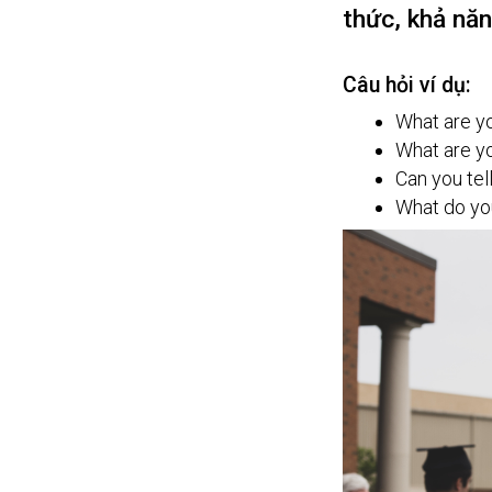
thức, khả năn
Câu hỏi ví dụ:
What are yo
What are yo
Can you tel
What do you