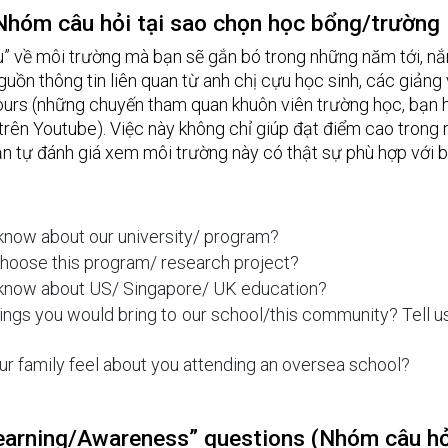
 Nhóm câu hỏi tại sao chọn học bổng/trường
” về môi trường mà bạn sẽ gắn bó trong những năm tới, nắm
ồn thông tin liên quan từ anh chị cựu học sinh, các giảng v
urs (những chuyến tham quan khuôn viên trường học, bạn h
trên Youtube). Việc này không chỉ giúp đạt điểm cao trong 
n tự đánh giá xem môi trường này có thật sự phù hợp với 
know about our university/ program?
hoose this program/ research project?
know about US/ Singapore/ UK education? 
ings you would bring to our school/this community? Tell us 
r family feel about you attending an oversea school?
earning/Awareness” questions (Nhóm câu hỏi