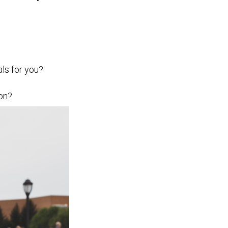
ls for you? 
 
on? 