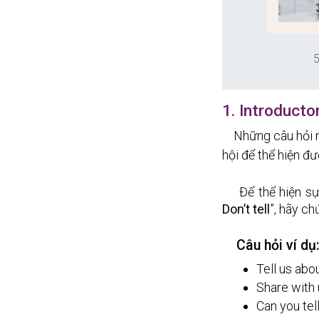
5
1. Introducto
Những câu hỏi 
hội để thể hiện đ
Để thể hiện sự
Don’t tell
”, hãy c
Câu hỏi ví dụ
Tell us abo
Share with 
Can you tel