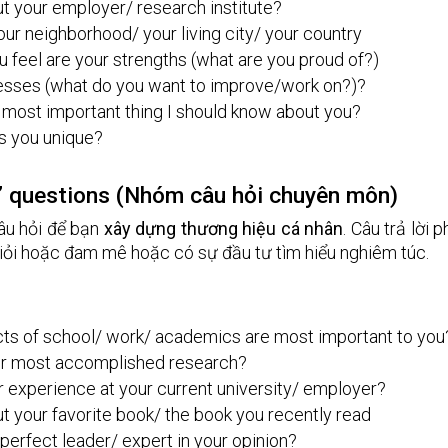
ut your employer/ research institute? 
ur neighborhood/ your living city/ your country 
 feel are your strengths (what are you proud of?) 
sses (what do you want to improve/work on?)? 
 most important thing I should know about you? 
 you unique?
e” questions (Nhóm câu hỏi chuyên môn)
âu hỏi để bạn 
xây dựng thương hiệu cá nhân
. Câu trả lời 
iỏi hoặc đam mê hoặc có sự đầu tư tìm hiểu nghiêm túc. 
ts of school/ work/ academics are most important to you
ur most accomplished research? 
 experience at your current university/ employer? 
ut your favorite book/ the book you recently read 
perfect leader/ expert in your opinion? 