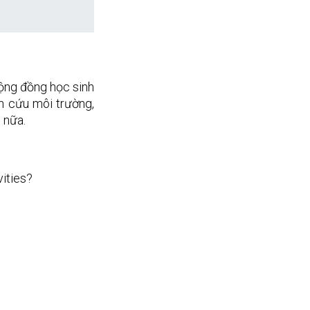
ộng đồng học sinh 
 cứu môi trường, 
 nữa.
ities? 