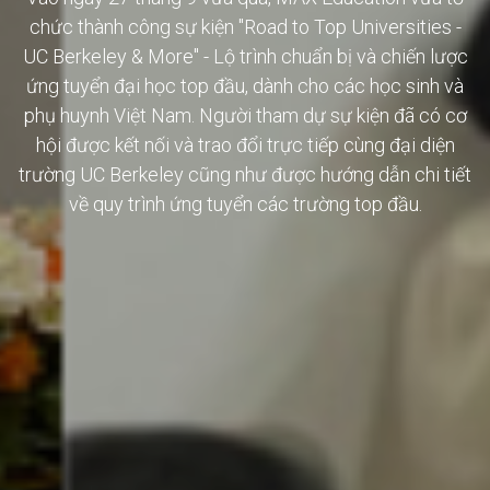
chức thành công sự kiện "Road to Top Universities -
UC Berkeley & More" - Lộ trình chuẩn bị và chiến lược
ứng tuyển đại học top đầu, dành cho các học sinh và
phụ huynh Việt Nam. Người tham dự sự kiện đã có cơ
hội được kết nối và trao đổi trực tiếp cùng đại diện
trường UC Berkeley cũng như được hướng dẫn chi tiết
về quy trình ứng tuyển các trường top đầu.