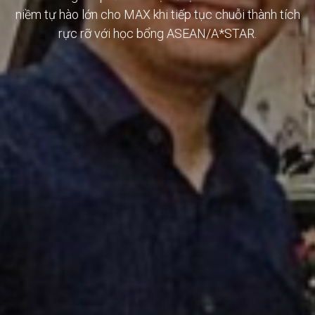
niềm tự hào lớn cho MAX khi tiếp tục chuỗi thành tích
rực rỡ với học bổng ASEAN/A*STAR.