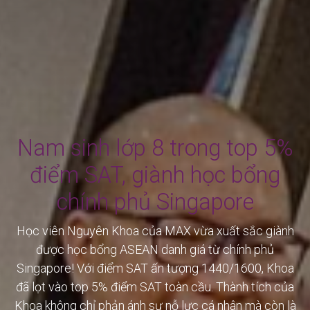
Nam sinh lớp 8 trong top 5%
điểm SAT, giành học bổng
chính phủ Singapore
Học viên Nguyên Khoa của MAX vừa xuất sắc giành
được học bổng ASEAN danh giá từ chính phủ
Singapore! Với điểm SAT ấn tượng 1440/1600, Khoa
đã lọt vào top 5% điểm SAT toàn cầu. Thành tích của
Khoa không chỉ phản ánh sự nỗ lực cá nhân mà còn là